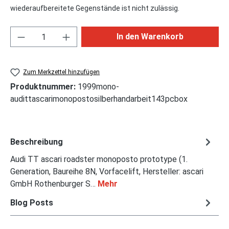
wiederaufbereitete Gegenstände ist nicht zulässig.
Produkt Anzahl: Gib den gewünschten Wert ei
In den Warenkorb
Zum Merkzettel hinzufügen
Produktnummer:
1999mono-
audittascarimonopostosilberhandarbeit143pcbox
Beschreibung
Audi TT ascari roadster monoposto prototype (1.
Generation, Baureihe 8N, Vorfacelift, Hersteller: ascari
GmbH Rothenburger S…
Mehr
Blog Posts