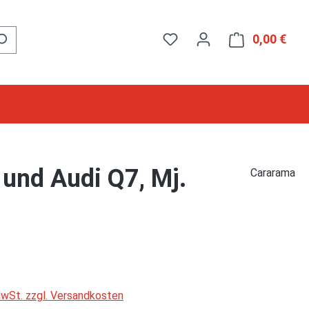
0,00 €
Ware
 und Audi Q7, Mj.
Cararama
 MwSt. zzgl. Versandkosten