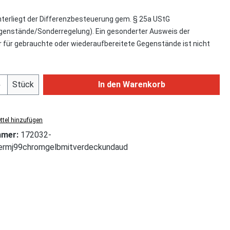
nterliegt der Differenzbesteuerung gem. § 25a UStG
enstände/Sonderregelung). Ein gesonderter Ausweis der
für gebrauchte oder wiederaufbereitete Gegenstände ist nicht
Anzahl: Gib den gewünschten Wert ein od
Stück
In den Warenkorb
tel hinzufügen
mmer:
172032-
termj99chromgelbmitverdeckundaud