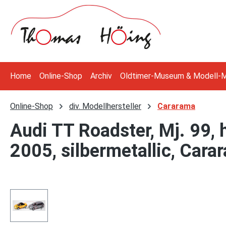
 Hauptinhalt springen
Zur Suche springen
Zur Hauptnavigation springen
Home
Online-Shop
Archiv
Oldtimer-Museum & Modell-
Online-Shop
div. Modellhersteller
Cararama
Audi TT Roadster, Mj. 99, 
2005, silbermetallic, Carar
Bildergalerie überspringen