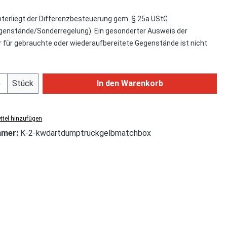
nterliegt der Differenzbesteuerung gem. § 25a UStG
enstände/Sonderregelung). Ein gesonderter Ausweis der
für gebrauchte oder wiederaufbereitete Gegenstände ist nicht
Anzahl: Gib den gewünschten Wert ein od
Stück
In den Warenkorb
tel hinzufügen
mmer:
K-2-kwdartdumptruckgelbmatchbox