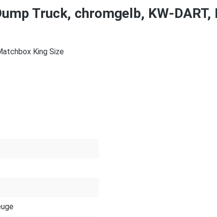
Dump Truck, chromgelb, KW-DART, 
Matchbox King Size
euge