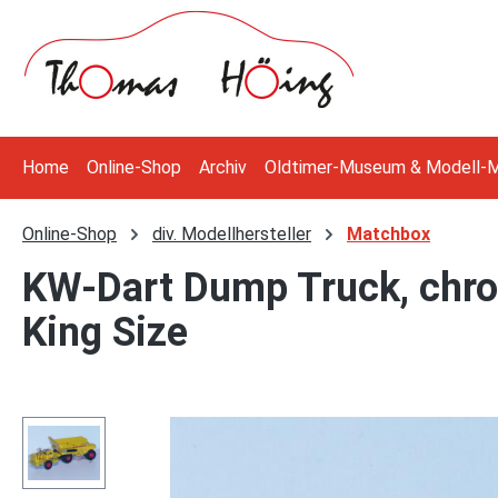
 Hauptinhalt springen
Zur Suche springen
Zur Hauptnavigation springen
Home
Online-Shop
Archiv
Oldtimer-Museum & Modell-
Online-Shop
div. Modellhersteller
Matchbox
KW-Dart Dump Truck, chro
King Size
Bildergalerie überspringen