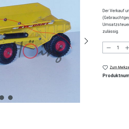
Der Verkauf u
(Gebrauchtgeg
Umsatzsteuer 
zulässig.
Produkt 
Zum Merkzet
Produktnu