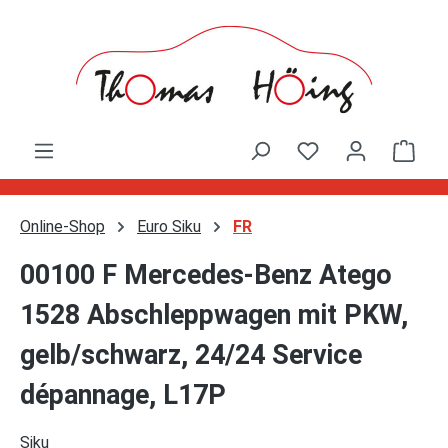
Zum Hauptinhalt springen
Ware
Online-Shop
Euro Siku
FR
00100 F Mercedes-Benz Atego
1528 Abschleppwagen mit PKW,
gelb/schwarz, 24/24 Service
dépannage, L17P
Siku