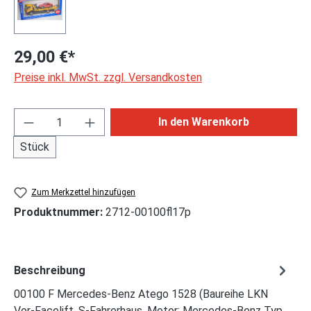
29,00 €*
Preise inkl. MwSt. zzgl. Versandkosten
Produkt Anzahl: Gib den gewünschten Wert ei
In den Warenkorb
Stück
Zum Merkzettel hinzufügen
Produktnummer:
2712-00100fl17p
Beschreibung
00100 F Mercedes-Benz Atego 1528 (Baureihe LKN
Vor-Facelift, S-Fahrerhaus, Motor: Mercedes-Benz Typ