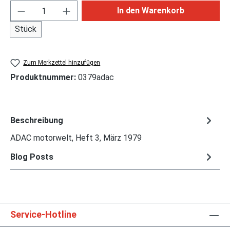
Produkt Anzahl: Gib den gewünschten Wert ei
In den Warenkorb
Stück
Zum Merkzettel hinzufügen
Produktnummer:
0379adac
Beschreibung
ADAC motorwelt, Heft 3, März 1979
Blog Posts
Service-Hotline