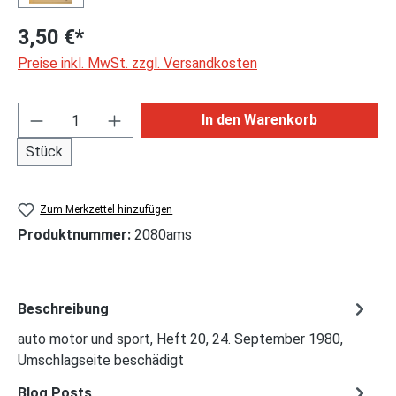
3,50 €*
Preise inkl. MwSt. zzgl. Versandkosten
Produkt Anzahl: Gib den gewünschten Wert ei
In den Warenkorb
Stück
Zum Merkzettel hinzufügen
Produktnummer:
2080ams
Beschreibung
auto motor und sport, Heft 20, 24. September 1980,
Umschlagseite beschädigt
Blog Posts