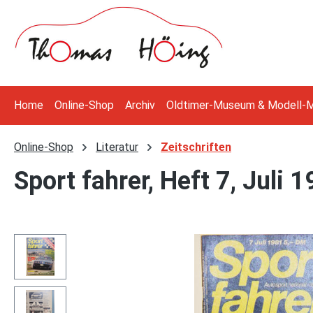
 Hauptinhalt springen
Zur Suche springen
Zur Hauptnavigation springen
Home
Online-Shop
Archiv
Oldtimer-Museum & Modell-
Online-Shop
Literatur
Zeitschriften
Sport fahrer, Heft 7, Juli 
Bildergalerie überspringen