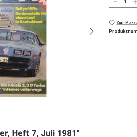
Produkt 
Zum Merkzet
Produktnu
r, Heft 7, Juli 1981"