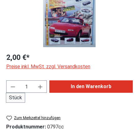
2,00 €*
Preise inkl. MwSt. zzgl. Versandkosten
Produkt Anzahl: Gib den gewünschten Wert ei
In den Warenkorb
Stück
Zum Merkzettel hinzufügen
Produktnummer:
0797cc