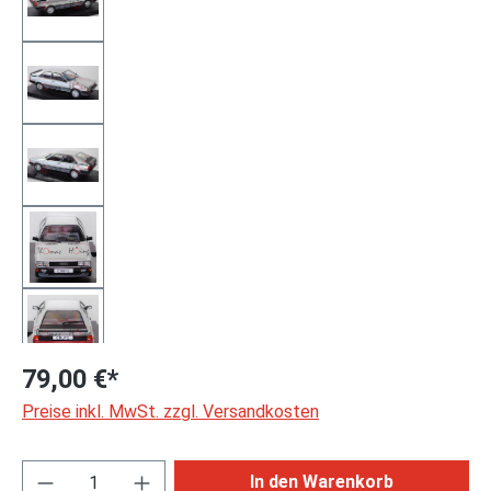
79,00 €*
Preise inkl. MwSt. zzgl. Versandkosten
Produkt Anzahl: Gib den gewünschten Wert ei
In den Warenkorb