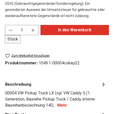
UStG (Gebrauchtgegenstände/Sonderregelung). Ein
gesonderter Ausweis der Umsatzsteuer für gebrauchte oder
wiederaufbereitete Gegenstände ist nicht zulässig.
Produkt Anzahl: Gib den gewünschten Wert ei
In den Warenkorb
Stück
Zum Merkzettel hinzufügen
Produktnummer:
1049.1-00004cokep22
Beschreibung
00004 VW Pickup Truck LX (vgl. VW Caddy I) (1.
Generation, Baureihe Pickup Truck / Caddy, interne
Baureihenbezeichnung 14D,…
Mehr