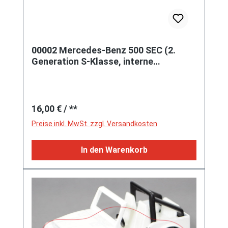
00002 Mercedes-Benz 500 SEC (2.
Generation S-Klasse, interne
Baureihenbezeichnung C 126, Vor-
MoPf, Modell 1981-1985),
silbergraumetallic, SIKU SUPER, 1:60,
Regulärer Preis:
m
16,00 €
/ **
Preise inkl. MwSt. zzgl. Versandkosten
In den Warenkorb