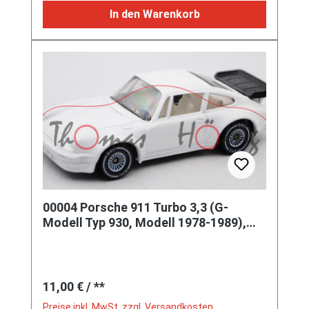
In den Warenkorb
00004 Porsche 911 Turbo 3,3 (G-
Modell Typ 930, Modell 1978-1989),
signalweiß, innen reinweiß, Lenkra
Regulärer Preis:
11,00 €
/ **
Preise inkl. MwSt. zzgl. Versandkosten