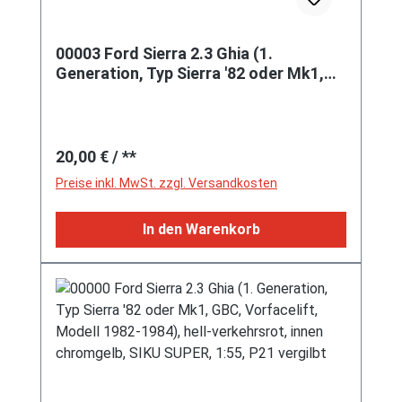
00003 Ford Sierra 2.3 Ghia (1.
Generation, Typ Sierra '82 oder Mk1,
GBC, Vorfacelift, Modell 1982-1984),
schwarz, innen hell-beige, mit CE-
Zeichen, SIKU SUPER, 1:55, m
Regulärer Preis:
20,00 €
/ **
Preise inkl. MwSt. zzgl. Versandkosten
In den Warenkorb