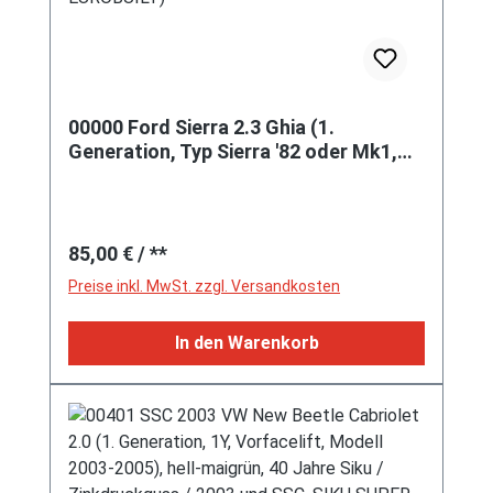
00000 Ford Sierra 2.3 Ghia (1.
Generation, Typ Sierra '82 oder Mk1,
GBC, Vorfacelift, Modell 1982-1984),
hell-verkehrsrot, innen chromgelb,
SIKU SUPER, 1:55, P22 (siku
Regulärer Preis:
EUROBUILT)
85,00 €
/ **
Preise inkl. MwSt. zzgl. Versandkosten
In den Warenkorb