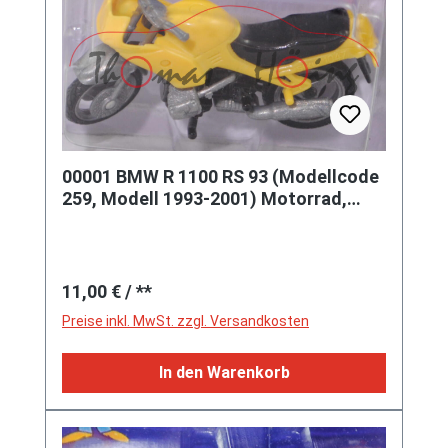
00001 BMW R 1100 RS 93 (Modellcode
259, Modell 1993-2001) Motorrad,
zinkgelb, ohne Windschild, SIKU, 1:31,
P26
Regulärer Preis:
11,00 €
/ **
Preise inkl. MwSt. zzgl. Versandkosten
In den Warenkorb