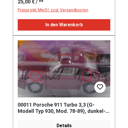
25,00 €
/ **
Preise inkl. MwSt. zzgl. Versandkosten
In den Warenkorb
00011 Porsche 911 Turbo 3,3 (G-
Modell Typ 930, Mod. 78-89), dunkel-
bordeauxviolettmet., innen lichtg
Details