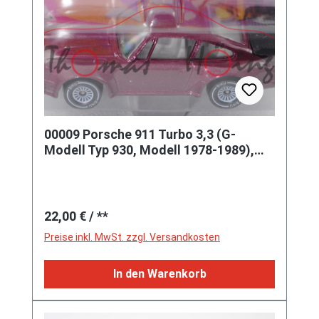
00009 Porsche 911 Turbo 3,3 (G-
Modell Typ 930, Modell 1978-1989),
dunkel-bordeauxviolettmetallic, in
Regulärer Preis:
22,00 €
/ **
Preise inkl. MwSt. zzgl. Versandkosten
In den Warenkorb