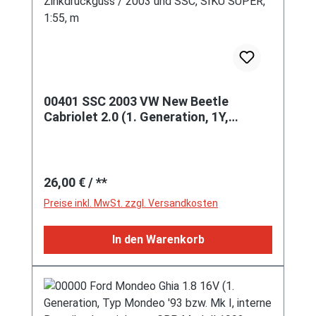
00401 SSC 2003 VW New Beetle
Cabriolet 2.0 (1. Generation, 1Y,
Vorfacelift, Modell 2003-2005), hell-
maigrün, 40 Jahre Siku /
Zinkdruckguss / 2003 und SSC, SIKU
Regulärer Preis:
SUPER, 1:55, m
26,00 €
/ **
Preise inkl. MwSt. zzgl. Versandkosten
In den Warenkorb