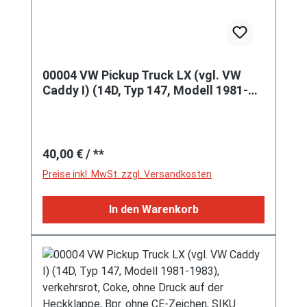
00004 VW Pickup Truck LX (vgl. VW
Caddy I) (14D, Typ 147, Modell 1981-
1983), verkehrsrot, Coke, ohne Druck
auf der Heckklappe, Bpr. ohne CE-
Zeichen, SIKU SUPER, 1:58, m
Regulärer Preis:
40,00 €
/ **
Preise inkl. MwSt. zzgl. Versandkosten
In den Warenkorb