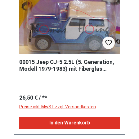
00015 Jeep CJ-5 2.5L (5. Generation,
Modell 1979-1983) mit Fiberglas
Hardtop (von Siku als Jeep CJ-7
bezeichnet), enzianblaumetallic, innen
schwarz, Hong, B8, SIKU, 1:55, P23
Regulärer Preis:
26,50 €
/ **
Preise inkl. MwSt. zzgl. Versandkosten
In den Warenkorb