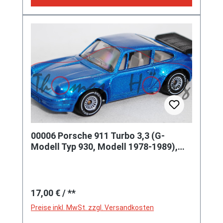
00006 Porsche 911 Turbo 3,3 (G-
Modell Typ 930, Modell 1978-1989),
verkehrsblaumetallic, innen reinwe
Regulärer Preis:
17,00 €
/ **
Preise inkl. MwSt. zzgl. Versandkosten