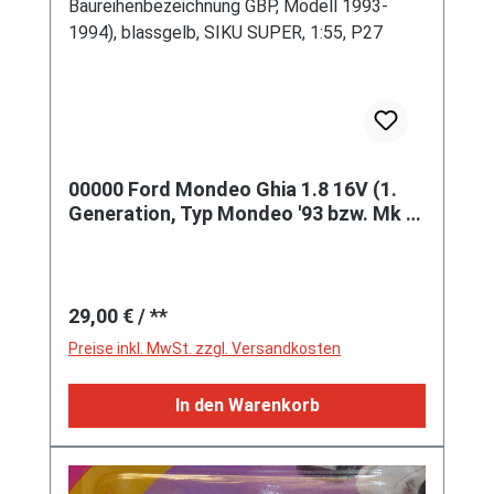
00000 Ford Mondeo Ghia 1.8 16V (1.
Generation, Typ Mondeo '93 bzw. Mk I,
interne Baureihenbezeichnung GBP,
Modell 1993-1994), blassgelb, SIKU
SUPER, 1:55, P27
Regulärer Preis:
29,00 €
/ **
Preise inkl. MwSt. zzgl. Versandkosten
In den Warenkorb