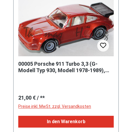
00005 Porsche 911 Turbo 3,3 (G-
Modell Typ 930, Modell 1978-1989),
broncitrotmetallic, innen reinweiß
Regulärer Preis:
21,00 €
/ **
Preise inkl. MwSt. zzgl. Versandkosten
In den Warenkorb