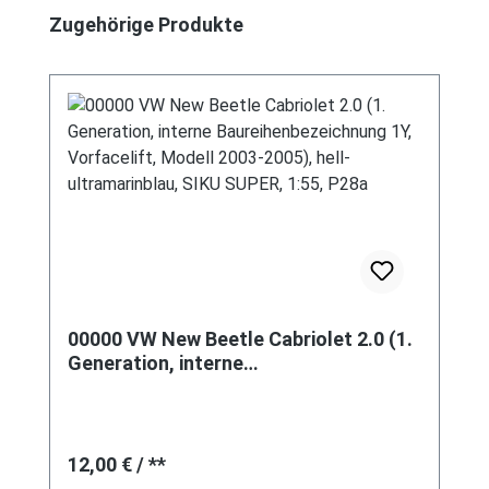
Produktgalerie überspringen
Zugehörige Produkte
00000 VW New Beetle Cabriolet 2.0 (1.
Generation, interne
Baureihenbezeichnung 1Y, Vorfacelift,
Modell 2003-2005), hell-
ultramarinblau, SIKU SUPER, 1:55, P28a
Regulärer Preis:
12,00 €
/ **