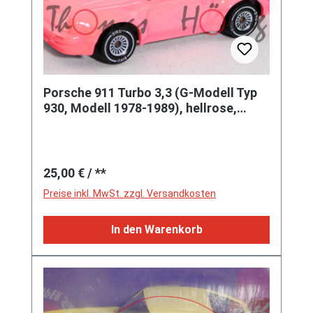
Porsche 911 Turbo 3,3 (G-Modell Typ
930, Modell 1978-1989), hellrose,
innen reinweiß, Lenkrad schwar
Regulärer Preis:
25,00 €
/ **
Preise inkl. MwSt. zzgl. Versandkosten
In den Warenkorb