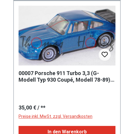
00007 Porsche 911 Turbo 3,3 (G-
Modell Typ 930 Coupé, Modell 78-89),
d.-azurblaumetallic, SIKU, 1:54
Regulärer Preis:
35,00 €
/ **
Preise inkl. MwSt. zzgl. Versandkosten
In den Warenkorb