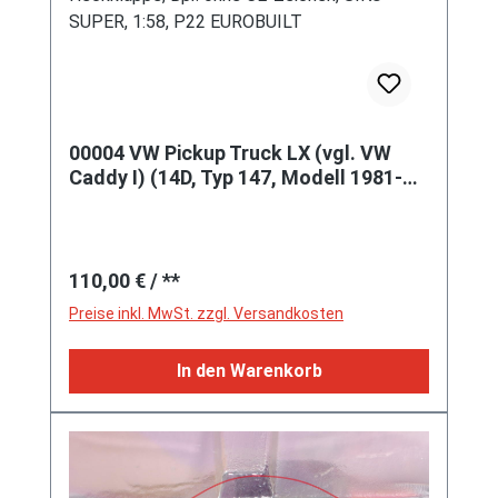
00004 VW Pickup Truck LX (vgl. VW
Caddy I) (14D, Typ 147, Modell 1981-
1983), verkehrsrot, Coke, ohne Druck
auf der Heckklappe, Bpr. ohne CE-
Zeichen, SIKU SUPER, 1:58, P22
Regulärer Preis:
EUROBUILT
110,00 €
/ **
Preise inkl. MwSt. zzgl. Versandkosten
In den Warenkorb