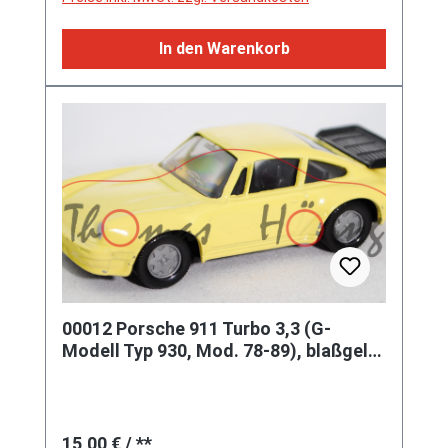
In den Warenkorb
00012 Porsche 911 Turbo 3,3 (G-
Modell Typ 930, Mod. 78-89), blaßgelb,
innen schwarz, Lenkrad schwarz
Regulärer Preis:
15,00 €
/ **