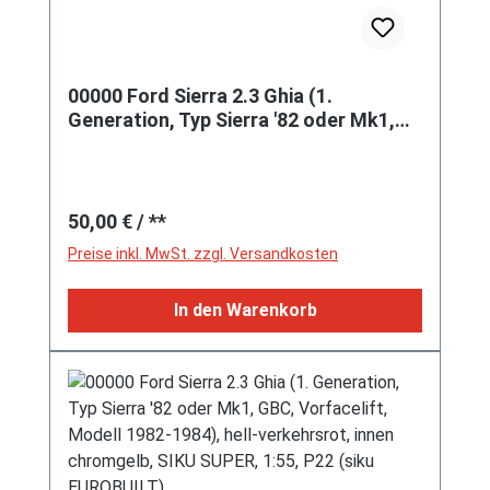
00000 Ford Sierra 2.3 Ghia (1.
Generation, Typ Sierra '82 oder Mk1,
GBC, Vorfacelift, Modell 1982-1984),
hell-verkehrsrot, innen chromgelb,
SIKU SUPER, 1:55, P21 vergilbt
Regulärer Preis:
50,00 €
/ **
Preise inkl. MwSt. zzgl. Versandkosten
In den Warenkorb