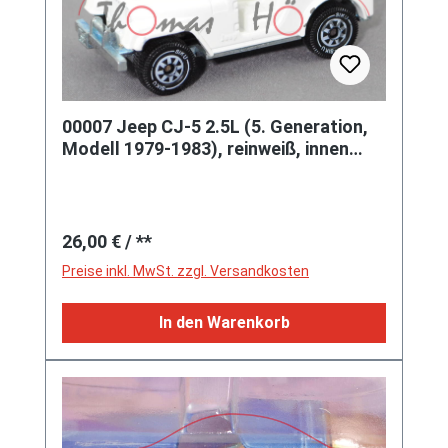
00007 Jeep CJ-5 2.5L (5. Generation,
Modell 1979-1983), reinweiß, innen
reinweiß, Überrollbügel schwarz, B5,
SIKU SUPER, 1:55, m
Regulärer Preis:
26,00 €
/ **
Preise inkl. MwSt. zzgl. Versandkosten
In den Warenkorb