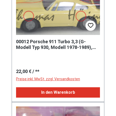
00012 Porsche 911 Turbo 3,3 (G-
Modell Typ 930, Modell 1978-1989),
blaßgelb, innen schwarz, Lenkrad s
Regulärer Preis:
22,00 €
/ **
Preise inkl. MwSt. zzgl. Versandkosten
In den Warenkorb