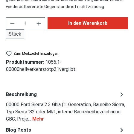
wiederaufbereitete Gegenstände ist nicht zulässig.
Produkt Anzahl: Gib den gewünschten Wert ei
In den Warenkorb
Stück
Zum Merkzettel hinzufügen
Produktnummer:
1056.1-
00000hellverkehrsrotp21vergilbt
Beschreibung
00000 Ford Sierra 2.3 Ghia (1. Generation, Baureihe Sierra,
Typ Sierra '82 oder Mk1, interne Baureihenbezeichnung
GBC, Proje…
Mehr
Blog Posts