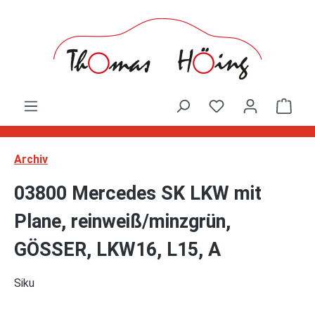
Zum Hauptinhalt springen
Ware
Archiv
03800 Mercedes SK LKW mit
Plane, reinweiß/minzgrün,
GÖSSER, LKW16, L15, A
Siku