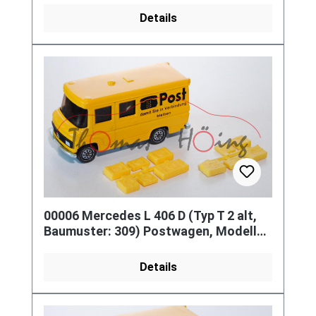
Details
00006 Mercedes L 406 D (Typ T 2 alt,
Baumuster: 309) Postwagen, Modell
1968-1974, kadmiumgelb, Post
Details