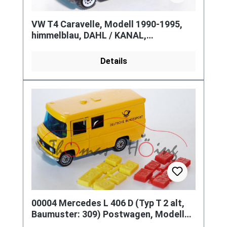
VW T4 Caravelle, Modell 1990-1995,
himmelblau, DAHL / KANAL,
Inneneinrichtung von 0820 VW T4
Kastenw
Details
00004 Mercedes L 406 D (Typ T 2 alt,
Baumuster: 309) Postwagen, Modell
1968-1974, kadmiumgelb, altes