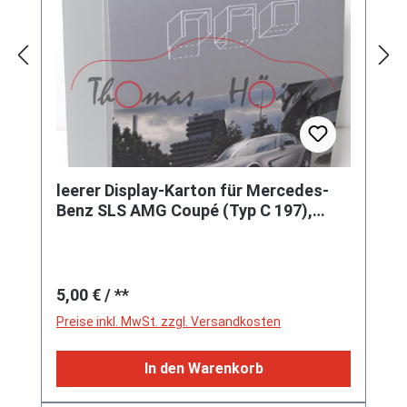
leerer Display-Karton für Mercedes-
Benz SLS AMG Coupé (Typ C 197),
Modell 2010-, Le Mans rot, 1:64,
Regulärer Preis:
5,00 €
/ **
Preise inkl. MwSt. zzgl. Versandkosten
In den Warenkorb