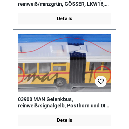
reinweiß/minzgrün, GÖSSER, LKW16,
L15, A
Details
03900 MAN Gelenkbus,
reinweiß/signalgelb, Posthorn und DIE
POST, P28 (Werbeblister Schweiz), CH
Details