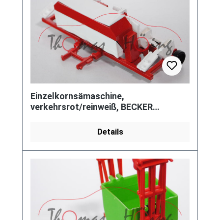
Einzelkornsämaschine,
verkehrsrot/reinweiß, BECKER
Aeromat T, L15
Details