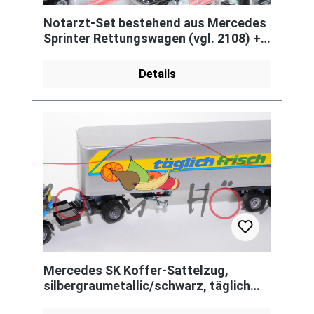
Notarzt-Set bestehend aus Mercedes
Sprinter Rettungswagen (vgl. 2108) +
1429 Audi Q7 4.2 FSI quattro
Details
Mercedes SK Koffer-Sattelzug,
silbergraumetallic/schwarz, täglich
frisch E / Edeka, LKW16, L15 (3816