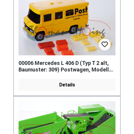
00006 Mercedes L 406 D (Typ T 2 alt,
Baumuster: 309) Postwagen, Modell
1968-1974, kadmiumgelb, Post
Details