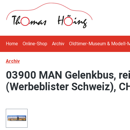
 Hauptinhalt springen
Zur Suche springen
Zur Hauptnavigation springen
Home
Online-Shop
Archiv
Oldtimer-Museum & Modell-
Archiv
03900 MAN Gelenkbus, rei
(Werbeblister Schweiz), C
Bildergalerie überspringen