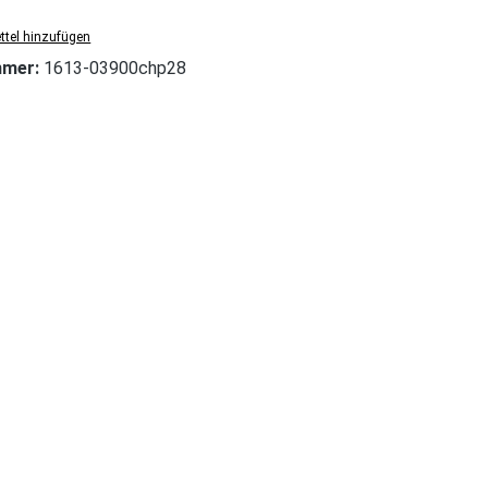
tel hinzufügen
mmer:
1613-03900chp28