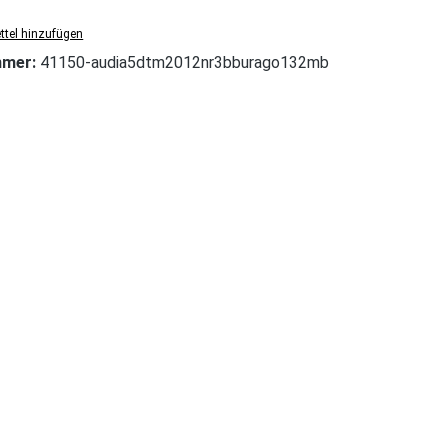
tel hinzufügen
mmer:
41150-audia5dtm2012nr3bburago132mb