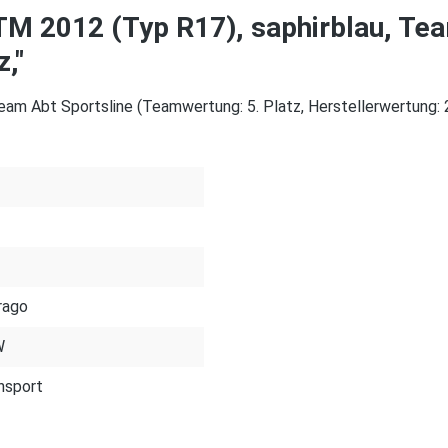
TM 2012 (Typ R17), saphirblau, Te
,"
m Abt Sportsline (Teamwertung: 5. Platz, Herstellerwertung: 2. 
2
rago
W
nsport