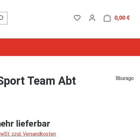
0,00 €
Ware
 Sport Team Abt
Bburago
ehr lieferbar
 MwSt. zzgl. Versandkosten