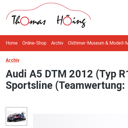
 Hauptinhalt springen
Zur Suche springen
Zur Hauptnavigation springen
Home
Online-Shop
Archiv
Oldtimer-Museum & Modell-
Archiv
Audi A5 DTM 2012 (Typ R1
Sportsline (Teamwertung: 5
Bildergalerie überspringen