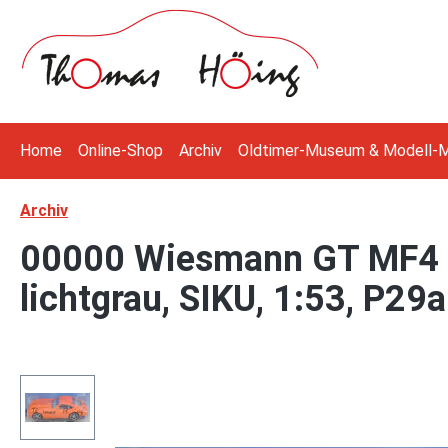
 Hauptinhalt springen
Zur Suche springen
Zur Hauptnavigation springen
Home
Online-Shop
Archiv
Oldtimer-Museum & Modell-
Archiv
00000 Wiesmann GT MF4 (M
lichtgrau, SIKU, 1:53, P29a
Bildergalerie überspringen