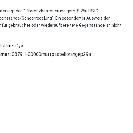
nterliegt der Differenzbesteuerung gem. § 25a UStG
enstände/Sonderregelung). Ein gesonderter Ausweis der
für gebrauchte oder wiederaufbereitete Gegenstände ist nicht
tel hinzufügen
mmer:
0879.1-00000mattpastellorangep29a