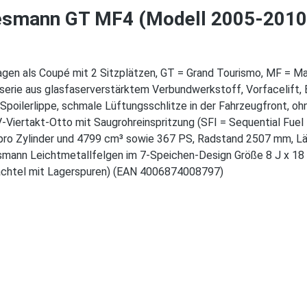
esmann GT MF4 (Modell 2005-2010),
en als Coupé mit 2 Sitzplätzen, GT = Grand Tourismo, MF = Ma
rie aus glasfaserverstärktem Verbundwerkstoff, Vorfacelift, E
 Spoilerlippe, schmale Lüftungsschlitze in der Fahrzeugfront, oh
ertakt-Otto mit Saugrohreinspritzung (SFI = Sequential Fuel
 pro Zylinder und 4799 cm³ sowie 367 PS, Radstand 2507 mm, L
Wiesmann Leichtmetallfelgen im 7-Speichen-Design Größe 8 J x 18
Schachtel mit Lagerspuren) (EAN 4006874008797)