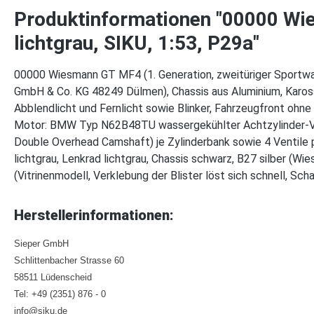
Produktinformationen "00000 Wi
lichtgrau, SIKU, 1:53, P29a"
00000 Wiesmann GT MF4 (1. Generation, zweitüriger Sportwag
GmbH & Co. KG 48249 Dülmen), Chassis aus Aluminium, Karosse
Abblendlicht und Fernlicht sowie Blinker, Fahrzeugfront ohne
Motor: BMW Typ N62B48TU wassergekühlter Achtzylinder-V-Vi
Double Overhead Camshaft) je Zylinderbank sowie 4 Ventile
lichtgrau, Lenkrad lichtgrau, Chassis schwarz, B27 silber (
(Vitrinenmodell, Verklebung der Blister löst sich schnell, 
Herstellerinformationen:
Sieper GmbH
Schlittenbacher Strasse 60
58511 Lüdenscheid
Tel: +49 (2351) 876 - 0
info@siku.de