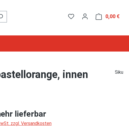
0,00 €
Ware
stellorange, innen
Siku
ehr lieferbar
 MwSt. zzgl. Versandkosten