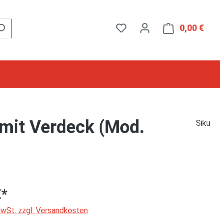
0,00 €
Ware
mit Verdeck (Mod.
Siku
€*
 MwSt. zzgl. Versandkosten