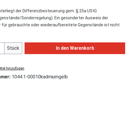
nterliegt der Differenzbesteuerung gem. § 25a UStG
enstände/Sonderregelung). Ein gesonderter Ausweis der
für gebrauchte oder wiederaufbereitete Gegenstände ist nicht
Anzahl: Gib den gewünschten Wert ein od
Stück
In den Warenkorb
tel hinzufügen
mmer:
1044.1-00010kadmiumgelb