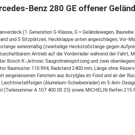
rcedes-Benz 280 GE offener Gelän
verdeck (1. Generation G-Klasse, G = Geländewagen, Baureihe
and und 5 Sitzplätzen, Heckklappe unten angeschlagen, Vor-Mo
tange serienmäßig (zweiteilige Heckstoßstange gegen Aufpreis
t zuschaltbarem Antrieb auf die Vorderräder während der Fahrt
lter Bosch K-Jetronic Saugrohreinspritzung und zwei obenlie
Motor Baumuster 110.994, Radstand 2400 mm, Länge ohne Reserv
it eingelassenen Fenstern aus Acrylglas im Fond und an der Rück
 Leichtmetallfelgen (Aluminium-Scheibenräder) im 5-Arm-Design
l (Teilenummer A 107 400 00 25) sowie MICHELIN Reifen 215 R