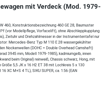
dewagen mit Verdeck (Mod. 1979-
 W 460, Konstruktionsbezeichnung 460 GE 28, Baumuster
Pf (vor Modellpflege, Vorfacelift), ohne Abschleppkupplung
), Zeituhr und Drehzahlmesser in der Instrumententafel nur
, Motor: Mercedes-Benz Typ M 110 E 28 wassergekühlter
genden Nockenwellen (DOHC = Double Overhead Camshaft)
erad 3945 mm, Modell 1979-1985), kadmiumgelb, innen
wand beim Original) reinweiß, Chassis schwarz, Hong, mit
 Größe 5,5 JK x 16 H2 ET 38 mit Lochkreis 5 x 130
 16 XC M+S 4 TL), SIKU SUPER, ca. 1:56 (EAN