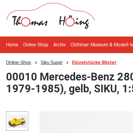
 Hauptinhalt springen
Zur Suche springen
Zur Hauptnavigation springen
Home
Online-Shop
Archiv
Oldtimer-Museum & Modell-
Online-Shop
Siku Super
Einzelstücke Blister
00010 Mercedes-Benz 280
1979-1985), gelb, SIKU, 1
Bildergalerie überspringen