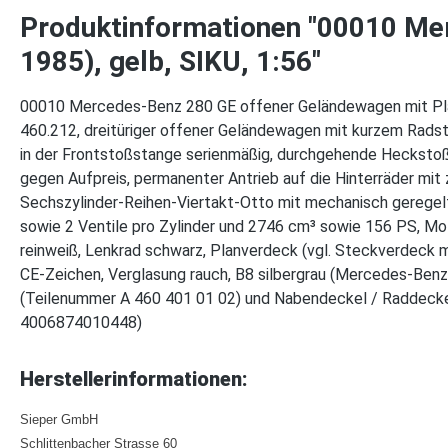
Produktinformationen "00010 Me
1985), gelb, SIKU, 1:56"
00010 Mercedes-Benz 280 GE offener Geländewagen mit Plan
460.212, dreitüriger offener Geländewagen mit kurzem Radst
in der Frontstoßstange serienmäßig, durchgehende Heckstoßs
gegen Aufpreis, permanenter Antrieb auf die Hinterräder mi
Sechszylinder-Reihen-Viertakt-Otto mit mechanisch gerege
sowie 2 Ventile pro Zylinder und 2746 cm³ sowie 156 PS, 
reinweiß, Lenkrad schwarz, Planverdeck (vgl. Steckverdeck m
CE-Zeichen, Verglasung rauch, B8 silbergrau (Mercedes-Benz
(Teilenummer A 460 401 01 02) und Nabendeckel / Raddecke
4006874010448)
Herstellerinformationen:
Sieper GmbH
Schlittenbacher Strasse 60