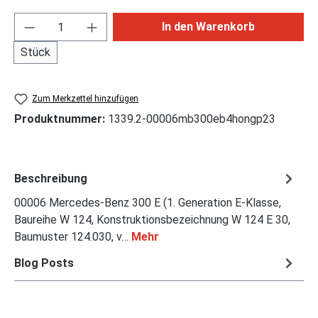
Produkt Anzahl: Gib den gewünschten Wert ei
In den Warenkorb
Stück
Zum Merkzettel hinzufügen
Produktnummer:
1339.2-00006mb300eb4hongp23
Beschreibung
00006 Mercedes-Benz 300 E (1. Generation E-Klasse,
Baureihe W 124, Konstruktionsbezeichnung W 124 E 30,
Baumuster 124.030, v…
Mehr
Blog Posts