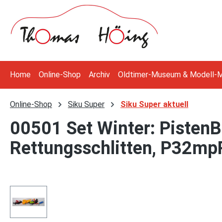
 Hauptinhalt springen
Zur Suche springen
Zur Hauptnavigation springen
Home
Online-Shop
Archiv
Oldtimer-Museum & Modell-
Online-Shop
Siku Super
Siku Super aktuell
00501 Set Winter: PistenB
Rettungsschlitten, P32mp
Bildergalerie überspringen