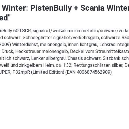
Winter: PistenBully + Scania Wint
ed"
ully 600 SCR, signalrot/weißaluminiummetallic/schwarz/verkehrs
ld schwarz, Schneeglätter signalrot/verkehrsgelb, schwarze Räd
2009) Winterdienst, melonengelb, innen lichtgrau, Lenkrad inte
 Druck, Heckstreuer melonengelb, Deckel vom Streumittelkasten 
itlich schwarz, Lenker silbergrau, Chassis schwarz, Sitzbank sc
iß und zinkgelbem Helm, ca. 1:32; Rettungsschlitten silber, De
SUPER, P32mpR (Limited Edition) (EAN 4006874562909)