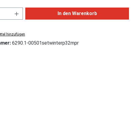
Anzahl: Gib den gewünschten Wert ein od
In den Warenkorb
tel hinzufügen
mmer:
6290.1-00501setwinterp32mpr