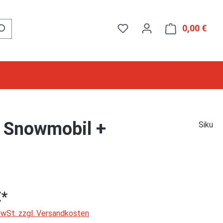
0,00 €
Ware
+ Snowmobil +
Siku
€*
 MwSt. zzgl. Versandkosten