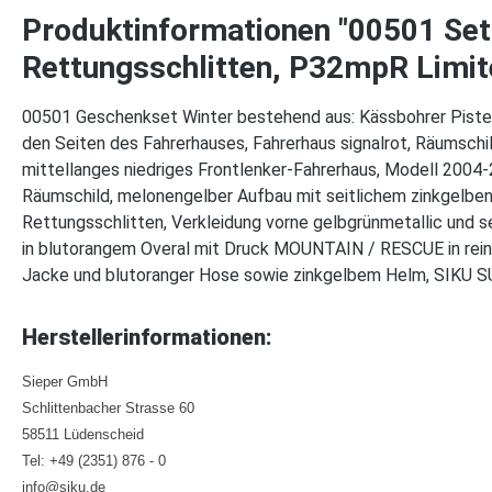
Produktinformationen "00501 Set 
Rettungsschlitten, P32mpR Limit
00501 Geschenkset Winter bestehend aus: Kässbohrer PistenB
den Seiten des Fahrerhauses, Fahrerhaus signalrot, Räumschi
mittellanges niedriges Frontlenker-Fahrerhaus, Modell 2004-
Räumschild, melonengelber Aufbau mit seitlichem zinkgelben
Rettungsschlitten, Verkleidung vorne gelbgrünmetallic und se
in blutorangem Overal mit Druck MOUNTAIN / RESCUE in reinwe
Jacke und blutoranger Hose sowie zinkgelbem Helm, SIKU 
Herstellerinformationen:
Sieper GmbH
Schlittenbacher Strasse 60
58511 Lüdenscheid
Tel: +49 (2351) 876 - 0
info@siku.de