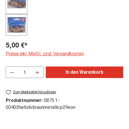
5,00 €*
Preise inkl. MwSt. zzgl. Versandkosten
Produkt Anzahl: Gib den gewünschten Wert ei
In den Warenkorb
Zum Merkzettel hinzufügen
Produktnummer:
0875.1-
00403hellolivbraunmetallicp29eon