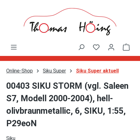
Zum Hauptinhalt springen
Ware
Online-Shop
Siku Super
Siku Super aktuell
00403 SIKU STORM (vgl. Saleen
S7, Modell 2000-2004), hell-
olivbraunmetallic, 6, SIKU, 1:55,
P29eoN
Siku