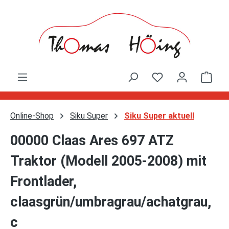
Zum Hauptinhalt springen
Ware
Online-Shop
Siku Super
Siku Super aktuell
00000 Claas Ares 697 ATZ
Traktor (Modell 2005-2008) mit
Frontlader,
claasgrün/umbragrau/achatgrau,
c