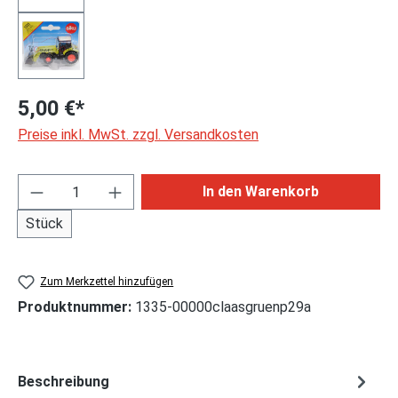
5,00 €*
Preise inkl. MwSt. zzgl. Versandkosten
Produkt Anzahl: Gib den gewünschten Wert ei
In den Warenkorb
Stück
Zum Merkzettel hinzufügen
Produktnummer:
1335-00000claasgruenp29a
Beschreibung