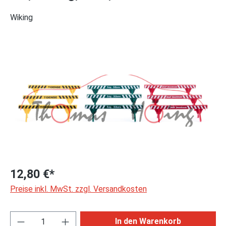
Wiking
Bildergalerie überspringen
12,80 €*
Preise inkl. MwSt. zzgl. Versandkosten
Produkt Anzahl: Gib den gewünschten Wert ei
In den Warenkorb