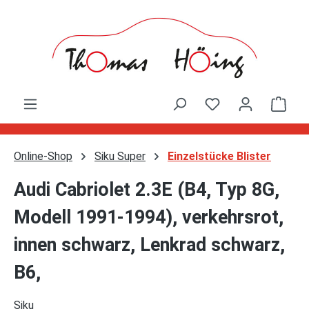
Zum Hauptinhalt springen
Ware
Online-Shop
Siku Super
Einzelstücke Blister
Audi Cabriolet 2.3E (B4, Typ 8G,
Modell 1991-1994), verkehrsrot,
innen schwarz, Lenkrad schwarz,
B6,
Siku