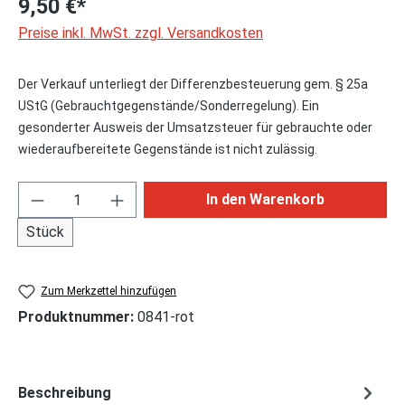
9,50 €*
Preise inkl. MwSt. zzgl. Versandkosten
Der Verkauf unterliegt der Differenzbesteuerung gem. § 25a
UStG (Gebrauchtgegenstände/Sonderregelung). Ein
gesonderter Ausweis der Umsatzsteuer für gebrauchte oder
wiederaufbereitete Gegenstände ist nicht zulässig.
Produkt Anzahl: Gib den gewünschten Wert ei
In den Warenkorb
Stück
Zum Merkzettel hinzufügen
Produktnummer:
0841-rot
Beschreibung