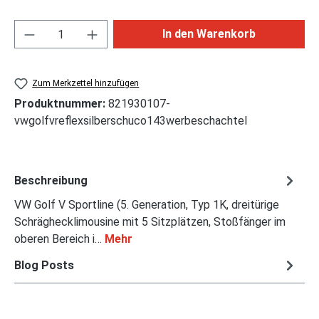
Produkt Anzahl: Gib den gewünschten Wert ei
In den Warenkorb
Zum Merkzettel hinzufügen
Produktnummer:
821930107-
vwgolfvreflexsilberschuco143werbeschachtel
Beschreibung
VW Golf V Sportline (5. Generation, Typ 1K, dreitürige
Schräghecklimousine mit 5 Sitzplätzen, Stoßfänger im
oberen Bereich i…
Mehr
Blog Posts