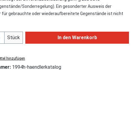
enstände/Sonderregelung). Ein gesonderter Ausweis der
für gebrauchte oder wiederaufbereitete Gegenstände ist nicht
Anzahl: Gib den gewünschten Wert ein od
Stück
In den Warenkorb
tel hinzufügen
mmer:
1994h-haendlerkatalog