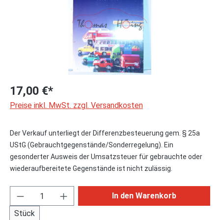
17,00 €*
Preise inkl. MwSt. zzgl. Versandkosten
Der Verkauf unterliegt der Differenzbesteuerung gem. § 25a
UStG (Gebrauchtgegenstände/Sonderregelung). Ein
gesonderter Ausweis der Umsatzsteuer für gebrauchte oder
wiederaufbereitete Gegenstände ist nicht zulässig.
Produkt Anzahl: Gib den gewünschten Wert ei
In den Warenkorb
Stück