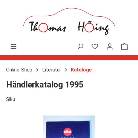
Zum Hauptinhalt springen
Ware
Online-Shop
Literatur
Kataloge
Händlerkatalog 1995
Siku
Bildergalerie überspringen