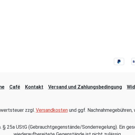
ne
Café
Kontakt
Versand und Zahlungsbedingung
Wid
hrwertsteuer zzgl.
Versandkosten
und ggf. Nachnahmegebühren, w
em. § 25a UStG (Gebrauchtgegenstände/Sonderregelung). Ein ges
wiederaufbereitete Gegenstände ist nicht zulässig.