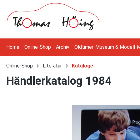
 Hauptinhalt springen
Zur Suche springen
Zur Hauptnavigation springen
Home
Online-Shop
Archiv
Oldtimer-Museum & Modell-
Online-Shop
Literatur
Kataloge
Händlerkatalog 1984
Bildergalerie überspringen