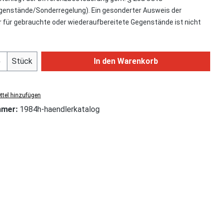
enstände/Sonderregelung). Ein gesonderter Ausweis der
für gebrauchte oder wiederaufbereitete Gegenstände ist nicht
Anzahl: Gib den gewünschten Wert ein od
Stück
In den Warenkorb
tel hinzufügen
mmer:
1984h-haendlerkatalog