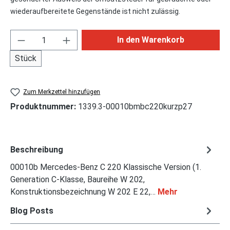
wiederaufbereitete Gegenstände ist nicht zulässig.
Produkt Anzahl: Gib den gewünschten Wert ei
In den Warenkorb
Stück
Zum Merkzettel hinzufügen
Produktnummer:
1339.3-00010bmbc220kurzp27
Beschreibung
00010b Mercedes-Benz C 220 Klassische Version (1.
Generation C-Klasse, Baureihe W 202,
Konstruktionsbezeichnung W 202 E 22,…
Mehr
Blog Posts