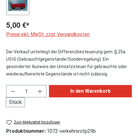
5,00 €*
Preise inkl. MwSt. zzgl. Versandkosten
Der Verkauf unterliegt der Differenzbesteuerung gem. § 25a
UStG (Gebrauchtgegenstände/Sonderregelung). Ein
gesonderter Ausweis der Umsatzsteuer für gebrauchte oder
wiederaufbereitete Gegenstände ist nicht zulässig.
Produkt Anzahl: Gib den gewünschten Wert ei
In den Warenkorb
Stück
Zum Merkzettel hinzufügen
Produktnummer:
1072-verkehrsrotp29b