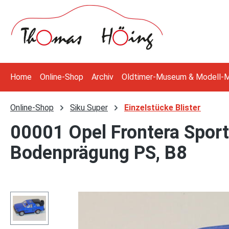
 Hauptinhalt springen
Zur Suche springen
Zur Hauptnavigation springen
Home
Online-Shop
Archiv
Oldtimer-Museum & Modell-
Online-Shop
Siku Super
Einzelstücke Blister
00001 Opel Frontera Sport,
Bodenprägung PS, B8
Bildergalerie überspringen