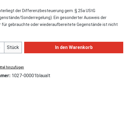
nterliegt der Differenzbesteuerung gem. § 25a UStG
enstände/Sonderregelung). Ein gesonderter Ausweis der
für gebrauchte oder wiederaufbereitete Gegenstände ist nicht
Anzahl: Gib den gewünschten Wert ein od
Stück
In den Warenkorb
tel hinzufügen
mmer:
1027-00001blaualt