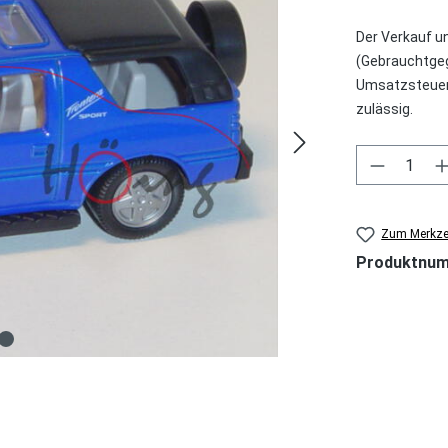
Der Verkauf u
(Gebrauchtgeg
Umsatzsteuer 
zulässig.
Produkt 
Zum Merkzet
Produktnu