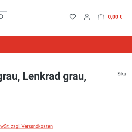
0,00 €
Ware
grau, Lenkrad grau,
Siku
 MwSt. zzgl. Versandkosten