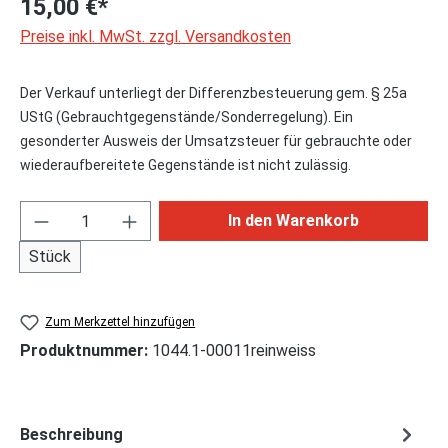
15,00 €*
Preise inkl. MwSt. zzgl. Versandkosten
Der Verkauf unterliegt der Differenzbesteuerung gem. § 25a
UStG (Gebrauchtgegenstände/Sonderregelung). Ein
gesonderter Ausweis der Umsatzsteuer für gebrauchte oder
wiederaufbereitete Gegenstände ist nicht zulässig.
Produkt Anzahl: Gib den gewünschten Wert ei
In den Warenkorb
Stück
Zum Merkzettel hinzufügen
Produktnummer:
1044.1-00011reinweiss
Beschreibung