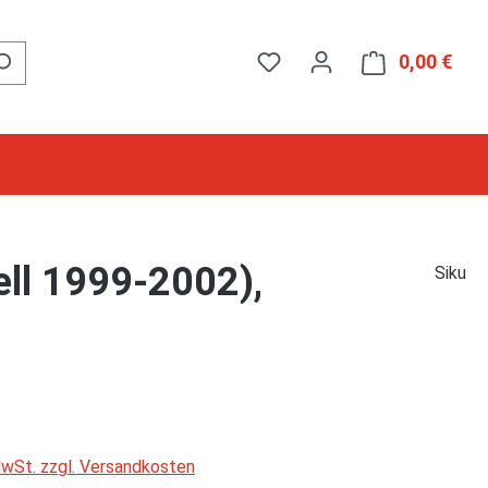
0,00 €
Ware
ll 1999-2002),
Siku
 MwSt. zzgl. Versandkosten