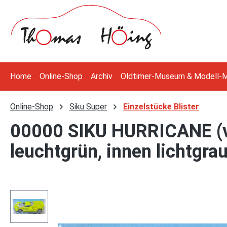
 Hauptinhalt springen
Zur Suche springen
Zur Hauptnavigation springen
Home
Online-Shop
Archiv
Oldtimer-Museum & Modell-
Online-Shop
Siku Super
Einzelstücke Blister
00000 SIKU HURRICANE (vg
leuchtgrün, innen lichtgra
Bildergalerie überspringen