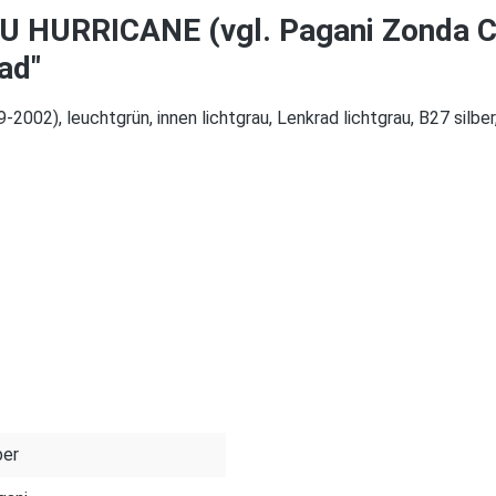
KU HURRICANE (vgl. Pagani Zonda C
ad"
002), leuchtgrün, innen lichtgrau, Lenkrad lichtgrau, B27 silb
ber