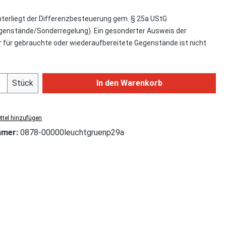
nterliegt der Differenzbesteuerung gem. § 25a UStG
enstände/Sonderregelung). Ein gesonderter Ausweis der
für gebrauchte oder wiederaufbereitete Gegenstände ist nicht
Anzahl: Gib den gewünschten Wert ein od
Stück
In den Warenkorb
tel hinzufügen
mmer:
0878-00000leuchtgruenp29a