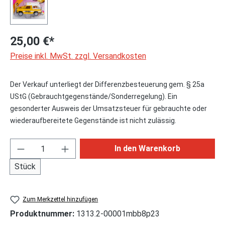
25,00 €*
Preise inkl. MwSt. zzgl. Versandkosten
Der Verkauf unterliegt der Differenzbesteuerung gem. § 25a
UStG (Gebrauchtgegenstände/Sonderregelung). Ein
gesonderter Ausweis der Umsatzsteuer für gebrauchte oder
wiederaufbereitete Gegenstände ist nicht zulässig.
Produkt Anzahl: Gib den gewünschten Wert ei
In den Warenkorb
Stück
Zum Merkzettel hinzufügen
Produktnummer:
1313.2-00001mbb8p23