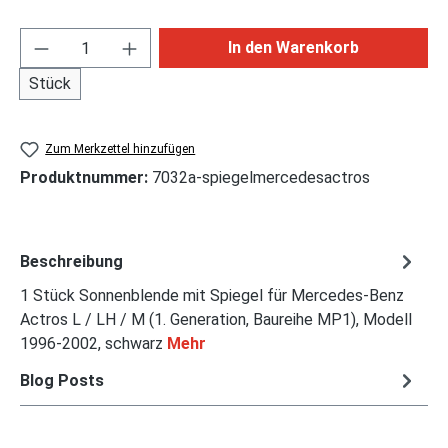
Produkt Anzahl: Gib den gewünschten Wert ei
In den Warenkorb
Stück
Zum Merkzettel hinzufügen
Produktnummer:
7032a-spiegelmercedesactros
Beschreibung
1 Stück Sonnenblende mit Spiegel für Mercedes-Benz
Actros L / LH / M (1. Generation, Baureihe MP1), Modell
1996-2002, schwarz
Mehr
Blog Posts