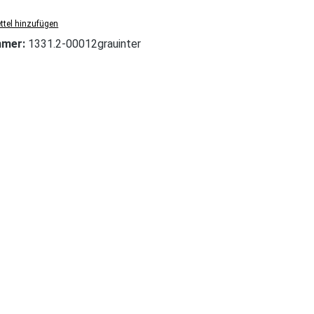
tel hinzufügen
mmer:
1331.2-00012grauinter