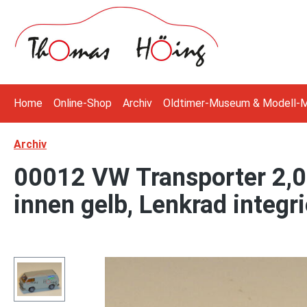
 Hauptinhalt springen
Zur Suche springen
Zur Hauptnavigation springen
Home
Online-Shop
Archiv
Oldtimer-Museum & Modell-
Archiv
00012 VW Transporter 2,0 
innen gelb, Lenkrad integri
Bildergalerie überspringen