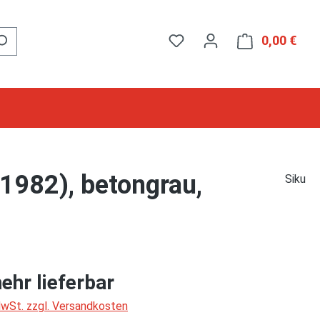
0,00 €
Ware
1982), betongrau,
Siku
ehr lieferbar
 MwSt. zzgl. Versandkosten