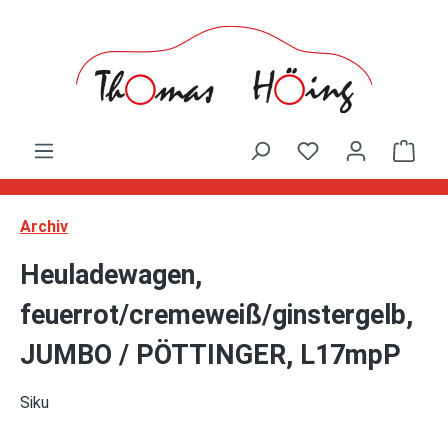
Zum Hauptinhalt springen
Ware
Archiv
Heuladewagen,
feuerrot/cremeweiß/ginstergelb,
JUMBO / PÖTTINGER, L17mpP
Siku