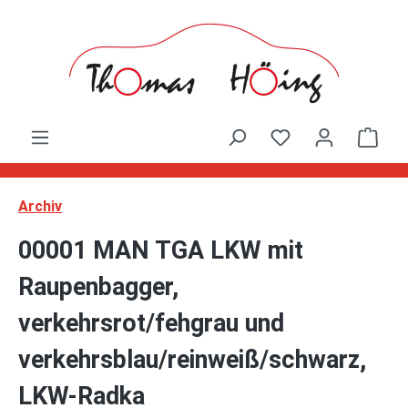
Zum Hauptinhalt springen
Ware
Archiv
00001 MAN TGA LKW mit
Raupenbagger,
verkehrsrot/fehgrau und
verkehrsblau/reinweiß/schwarz,
LKW-Radka