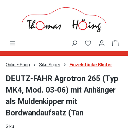
Zum Hauptinhalt springen
Ware
Online-Shop
Siku Super
Einzelstücke Blister
DEUTZ-FAHR Agrotron 265 (Typ
MK4, Mod. 03-06) mit Anhänger
als Muldenkipper mit
Bordwandaufsatz (Tan
Siku