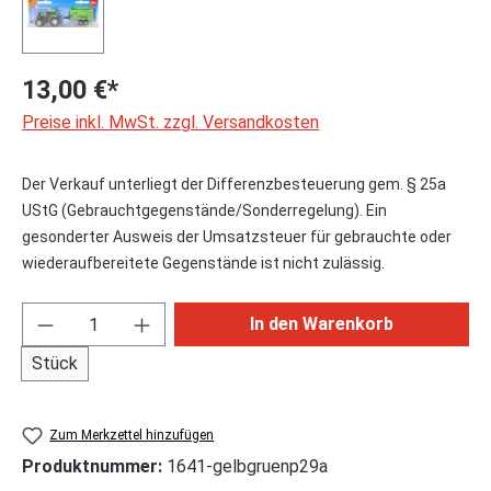
13,00 €*
Preise inkl. MwSt. zzgl. Versandkosten
Der Verkauf unterliegt der Differenzbesteuerung gem. § 25a
UStG (Gebrauchtgegenstände/Sonderregelung). Ein
gesonderter Ausweis der Umsatzsteuer für gebrauchte oder
wiederaufbereitete Gegenstände ist nicht zulässig.
Produkt Anzahl: Gib den gewünschten Wert ei
In den Warenkorb
Stück
Zum Merkzettel hinzufügen
Produktnummer:
1641-gelbgruenp29a