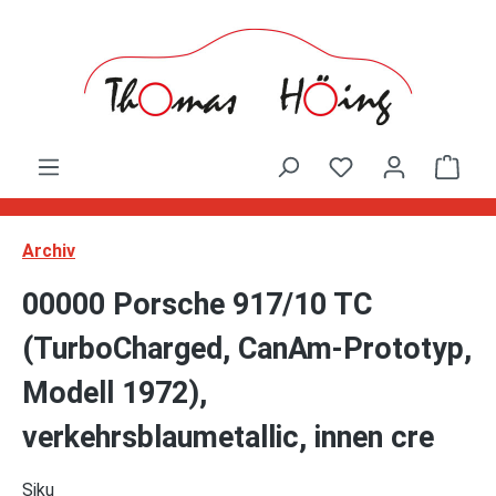
Zum Hauptinhalt springen
Ware
Archiv
00000 Porsche 917/10 TC
(TurboCharged, CanAm-Prototyp,
Modell 1972),
verkehrsblaumetallic, innen cre
Siku