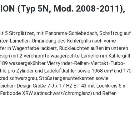
TION (Typ 5N, Mod. 2008-2011),
it 5 Sitzplätzen, mit Panorama-Schiebedach, Schriftzug auf
hten Lamellen, Umrandung des Kühlergrills nach vorne
fer in Wagenfarbe lackiert, Rückleuchten außen im unteren
esign mit 2 verchromte waagerechte Lamellen im Kühlergrill
189 wassergekühlter Vierzylinder-Reihen-Viertakt-Turbo-
le pro Zylinder und Ladeluftkühler sowie 1968 cm³ und 170
krad schwarzgrau, Stoßstangenunterkanten sowie
eichen-Design Größe 7 J x 17 H2 ET 43 mit Lochkreis 5 x
, Farbcode XRW satinschwarz/chromglanz) und Reifen