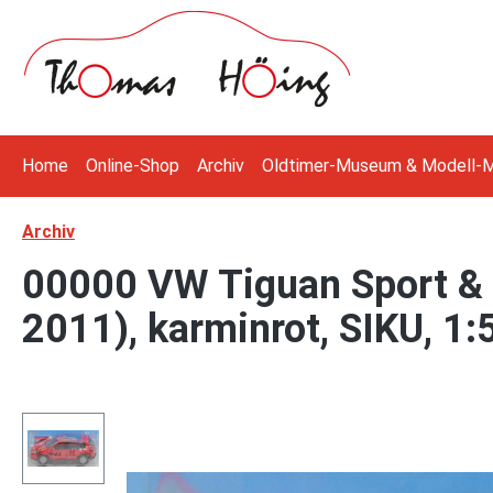
 Hauptinhalt springen
Zur Suche springen
Zur Hauptnavigation springen
Home
Online-Shop
Archiv
Oldtimer-Museum & Modell-
Archiv
00000 VW Tiguan Sport & 
2011), karminrot, SIKU, 1:
Bildergalerie überspringen