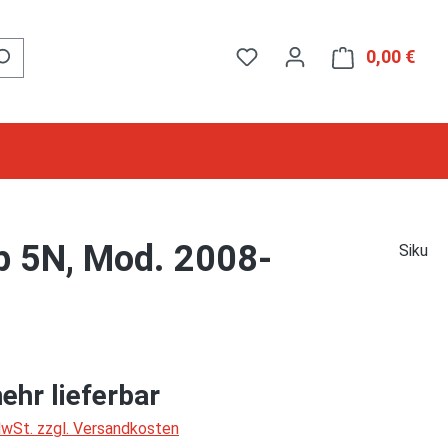
0,00 €
Ware
p 5N, Mod. 2008-
Siku
ehr lieferbar
 MwSt. zzgl. Versandkosten