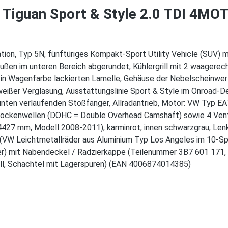
Tiguan Sport & Style 2.0 TDI 4MO
on, Typ 5N, fünftüriges Kompakt-Sport Utility Vehicle (SUV) m
außen im unteren Bereich abgerundet, Kühlergrill mit 2 waagerec
 in Wagenfarbe lackierten Lamelle, Gehäuse der Nebelscheinwer
weißer Verglasung, Ausstattungslinie Sport & Style im Onroad-D
nten verlaufenden Stoßfänger, Allradantrieb, Motor: VW Typ EA
ockenwellen (DOHC = Double Overhead Camshaft) sowie 4 Venti
27 mm, Modell 2008-2011), karminrot, innen schwarzgrau, Len
 (VW Leichtmetallräder aus Aluminium Typ Los Angeles im 10-Sp
ber) mit Nabendeckel / Radzierkappe (Teilenummer 3B7 601 171
ell, Schachtel mit Lagerspuren) (EAN 4006874014385)