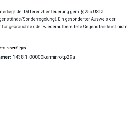
nterliegt der Differenzbesteuerung gem. § 25a UStG
enstände/Sonderregelung). Ein gesonderter Ausweis der
für gebrauchte oder wiederaufbereitete Gegenstände ist nicht
tel hinzufügen
mmer:
1438.1-00000karminrotp29a