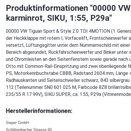
Produktinformationen "00000 VW 
karminrot, SIKU, 1:55, P29a"
00000 VW Tiguan Sport & Style 2.0 TDI 4MOTION (1. Generati
der Heckklappe mit rotem I, Vorfacelift, Frontscheinwerfer 
versetzt, Lüftungsgitter unter dem Nummernschild mit einer
Bereich abgerundet, Rückfahrscheinwerfer und Binker unter 
und Chromleisten an den Seitenfenstern sowie gerade nach u
Otto mit Common-Rail-Einspritzung und zwei obenliegende N
PS, Motorkennbuchstabe CBBB, Radstand 2604 mm, Länge 44
Radhauskanten und Seitenschweller schwarz, B43 silbergrau
112 (Teilenummer 5N0 601 025 M, Farbcode 8Z8 brillantsil
235/55 R 17 99V), SIKU SUPER, ca. 1:55, P29a (Vitrinenmod
Herstellerinformationen:
Sieper GmbH
Schlittenbacher Strasse 60