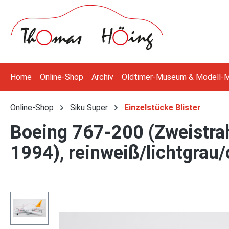
 Hauptinhalt springen
Zur Suche springen
Zur Hauptnavigation springen
Home
Online-Shop
Archiv
Oldtimer-Museum & Modell-
Online-Shop
Siku Super
Einzelstücke Blister
Boeing 767-200 (Zweistrah
1994), reinweiß/lichtgrau
Bildergalerie überspringen