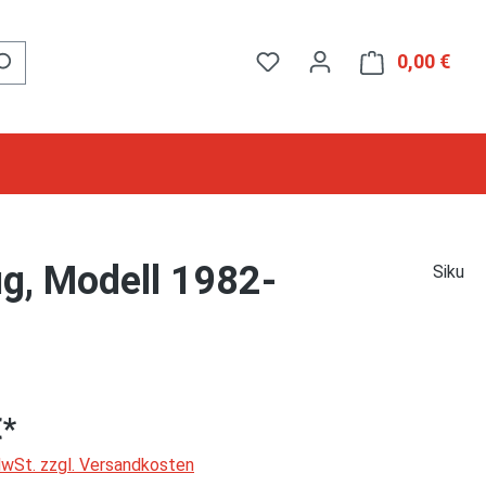
0,00 €
Ware
ug, Modell 1982-
Siku
€*
 MwSt. zzgl. Versandkosten