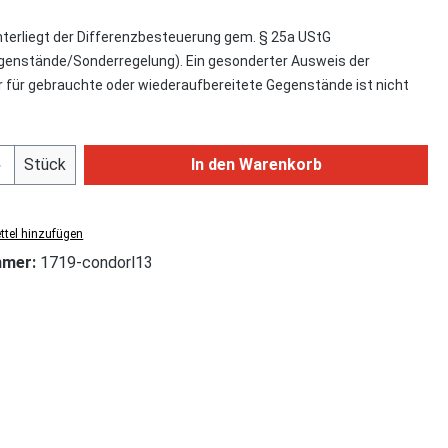
nterliegt der Differenzbesteuerung gem. § 25a UStG
enstände/Sonderregelung). Ein gesonderter Ausweis der
für gebrauchte oder wiederaufbereitete Gegenstände ist nicht
Anzahl: Gib den gewünschten Wert ein od
Stück
In den Warenkorb
tel hinzufügen
mmer:
1719-condorl13