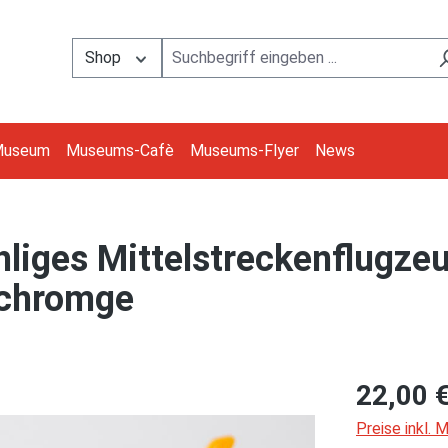
Shop
Museum
Museums-Cafè
Museums-Flyer
News
liges Mittelstreckenflugze
/chromge
22,00 
Preise inkl.